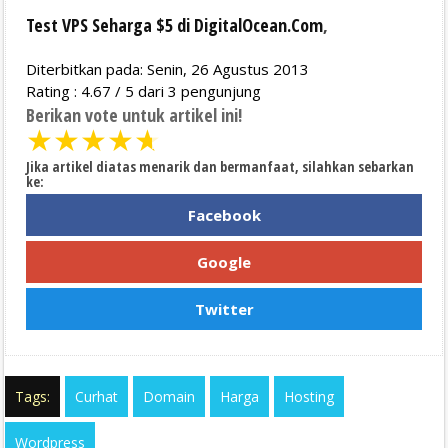
Test VPS Seharga $5 di DigitalOcean.Com
,
Diterbitkan pada: Senin, 26 Agustus 2013
Rating :
4.67
/
5
dari
3
pengunjung
Berikan vote untuk artikel ini!
★
★
★
★
★
Jika artikel diatas menarik dan bermanfaat, silahkan sebarkan
ke:
Facebook
Google
Twitter
Tags:
Curhat
Domain
Harga
Hosting
Wordpress