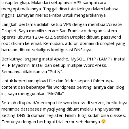
cukup lengkap. Mulai dari setup awal VPS sampai cara
mengoptimalkannya. Tinggal dicari. Artikelnya dalam bahasa
inggris. Lumayan meraba-raba untuk mengartikannya.
Langkah pertama adalah setup VPS dengan membuat/create
Droplet. Saya memilih server San Fransisco dengan sistem
operasi ubuntu 12.04 x32. Setelah Droplet dibuat, password
root dikirim ke email. Kemudian, add on domain di droplet yang
barusan dibuat sekaligus konfigurasi DNS-nya.
Berikutnya langsung instal Apache, MySQL, PHP (LAMP). Instal
PHP Myadmin. Install dan set up multiple WordPress.
Semuanya dilakukan via “Putty”.
Untuk keperluan upload file dan folder seperti folder wp-
content dan bebarapa file wordpress penting lainnya dari blog
ini, saya menggunakan “FileZilla”.
Setelah di upload/menimpa file wordpress di server, berikutnya
menimpa databases mysql yang dibuat melalui PhpMyadmin.
Setting DNS di domain register. Finish. Blog sudah bisa diakses.
Tentunya dengan berbagai trial error sebelumnya
.