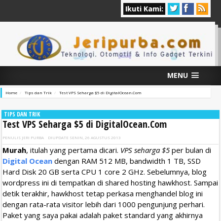
Ikuti Kami:
MENU
Home
Tips dan Trik
Test VPS Seharga $5 di DigitalOcean.Com
TIPS DAN TRIK
Test VPS Seharga $5 di DigitalOcean.Com
PENULIS
JERI PURBA
DIUPDATE
SENIN, 26 AGUSTUS 2013
Murah
, itulah yang pertama dicari.
VPS seharga $5
per bulan di
Digital Ocean
dengan RAM 512 MB, bandwidth 1 TB, SSD
Hard Disk 20 GB serta CPU 1 core 2 GHz. Sebelumnya, blog
wordpress ini di tempatkan di shared hosting hawkhost. Sampai
detik terakhir, hawkhost tetap perkasa menghandel blog ini
dengan rata-rata visitor lebih dari 1000 pengunjung perhari.
Paket yang saya pakai adalah paket standard yang akhirnya